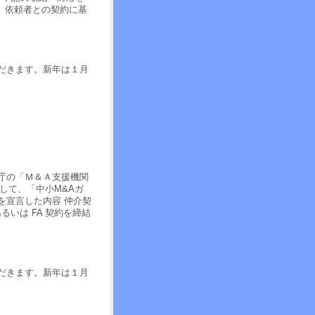
 依頼者との契約に基
だきます。新年は１月
庁の「Ｍ＆Ａ支援機関
して、「中小M&Aガ
を宣言した内容 仲介契
いは FA 契約を締結
だきます。新年は１月