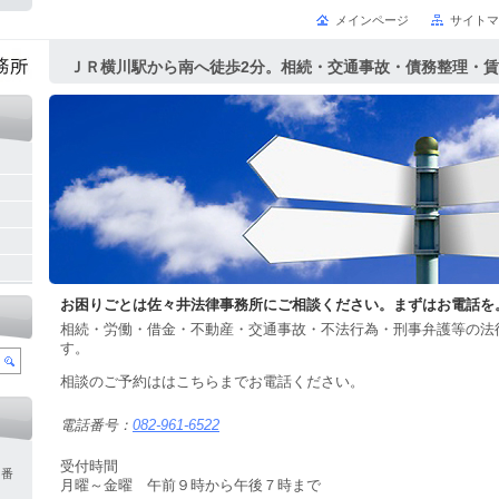
メインページ
サイトマ
ＪＲ横川駅から南へ徒歩2分。相続・交通事故・債務整理・
務・中小企業法的サポート・刑事弁護等の法律相談
お困りごとは佐々井法律事務所にご相談ください。まずはお電話を
相続・労働・借金・不動産・交通事故・不法行為・刑事弁護等の法
す。
相談のご予約ははこちらまでお電話ください。
電話番号：
082-961-6522
受付時間
９番
月曜～金曜 午前９時から午後７時まで