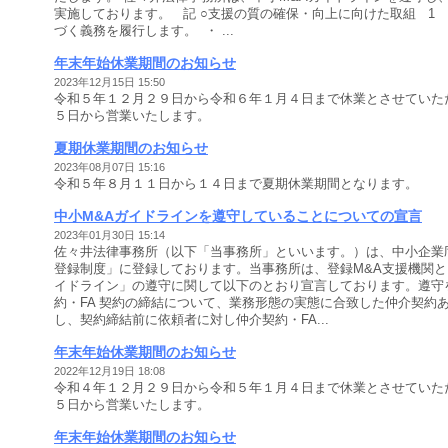
実施しております。 記 ○支援の質の確保・向上に向けた取組 1
づく義務を履行します。 ・ ...
年末年始休業期間のお知らせ
2023年12月15日 15:50
令和５年１２月２９日から令和６年１月４日まで休業とさせていた
５日から営業いたします。
夏期休業期間のお知らせ
2023年08月07日 15:16
令和５年８月１１日から１４日まで夏期休業期間となります。
中小M&Aガイドラインを遵守していることについての宣言
2023年01月30日 15:14
佐々井法律事務所（以下「当事務所」といいます。）は、中小企業
登録制度」に登録しております。当事務所は、登録M&A支援機関と
イドライン」の遵守に関して以下のとおり宣言しております。遵守
約・FA 契約の締結について、業務形態の実態に合致した仲介契約ある
し、契約締結前に依頼者に対し仲介契約・FA...
年末年始休業期間のお知らせ
2022年12月19日 18:08
令和４年１２月２９日から令和５年１月４日まで休業とさせていた
５日から営業いたします。
年末年始休業期間のお知らせ