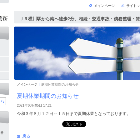
メインページ
サイトマ
ＪＲ横川駅から南へ徒歩2分。相続・交通事故・債務整理・
務・中小企業法的サポート・刑事弁護等の法律相談
メインページ
|
夏期休業期間のお知らせ
夏期休業期間のお知らせ
2021年08月05日 17:21
令和３年８月１２日～１５日まで夏期休業となっております。
９番
戻る