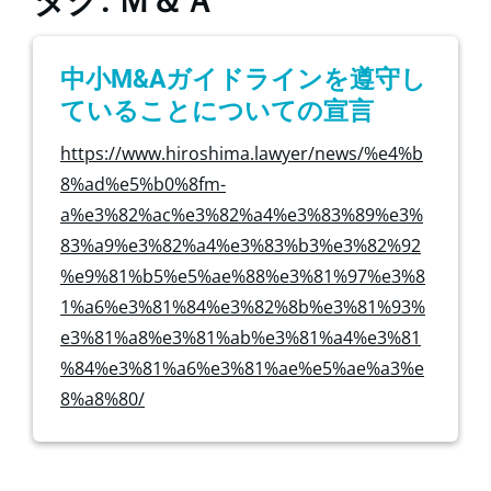
タグ: Ｍ＆Ａ
中小M&Aガイドラインを遵守し
ていることについての宣言
https://www.hiroshima.lawyer/news/%e4%b
8%ad%e5%b0%8fm-
a%e3%82%ac%e3%82%a4%e3%83%89%e3%
83%a9%e3%82%a4%e3%83%b3%e3%82%92
%e9%81%b5%e5%ae%88%e3%81%97%e3%8
1%a6%e3%81%84%e3%82%8b%e3%81%93%
e3%81%a8%e3%81%ab%e3%81%a4%e3%81
%84%e3%81%a6%e3%81%ae%e5%ae%a3%e
8%a8%80/